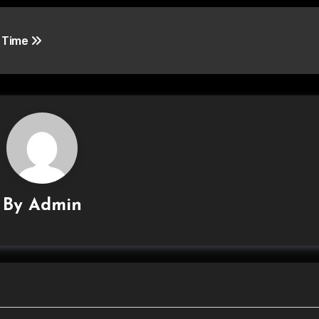
l Time
By
Admin