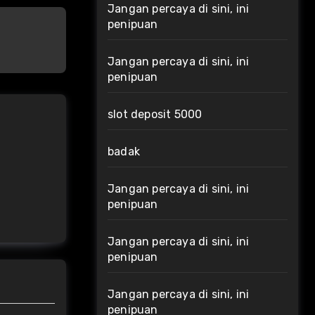
Jangan percaya di sini, ini
penipuan
Jangan percaya di sini, ini
penipuan
slot deposit 5000
badak
Jangan percaya di sini, ini
penipuan
Jangan percaya di sini, ini
penipuan
Jangan percaya di sini, ini
penipuan