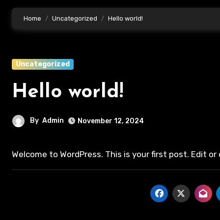
Home
Uncategorized
Hello world!
Uncategorized
Hello world!
By
Admin
November 12, 2024
Welcome to WordPress. This is your first post. Edit or 